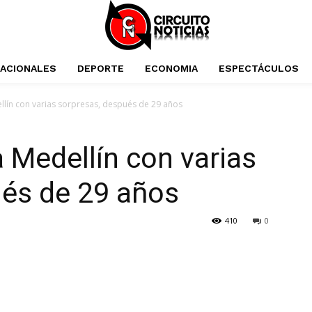
NACIONALES
DEPORTE
ECONOMIA
ESPECTÁCULOS
llín con varias sorpresas, después de 29 años
a Medellín con varias
ués de 29 años
410
0