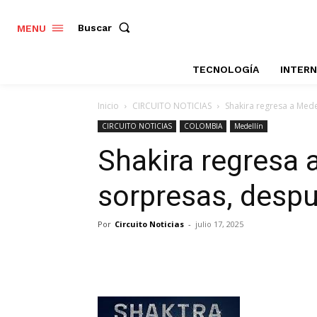
Buscar
MENU
TECNOLOGÍA
INTER
Inicio
CIRCUITO NOTICIAS
Shakira regresa a Mede
CIRCUITO NOTICIAS
COLOMBIA
Medellín
Shakira regresa 
sorpresas, desp
Por
Circuito Noticias
-
julio 17, 2025