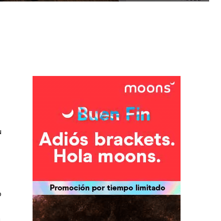
u
o
o
n