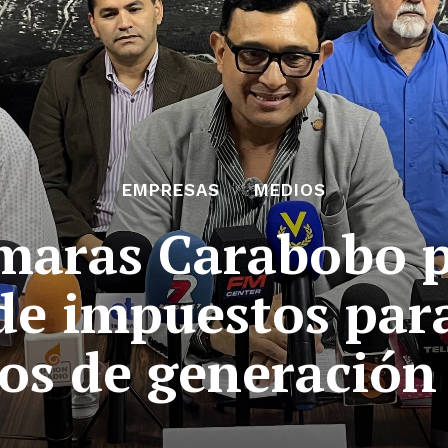
EMPRESAS
MEDIOS
maras Carabobo 
de impuestos par
os de generación 