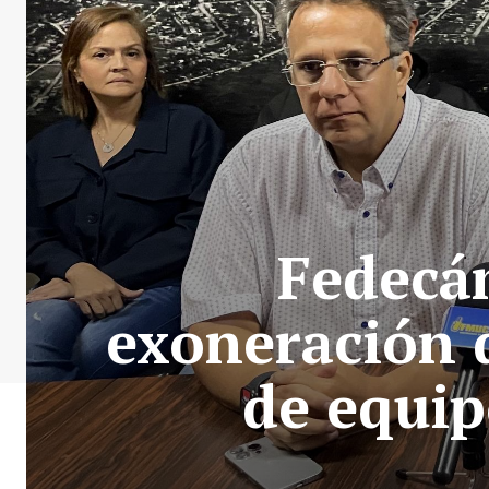
Fedecá
exoneración 
de equip