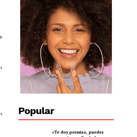
e
n
Popular
n
«Te doy permiso, puedes