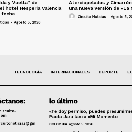
Ida y Vuelta” de
Aterciopelados y Cimarró
el hotel Hesperia Valencia
una nueva versión de «La 
 fecha
Circuito Noticias
-
Agosto 5, 2
ticias
-
Agosto 5, 2026
TECNOLOGÍA
INTERNACIONALES
DEPORTE
E
ctanos:
lo último
ircuito-
«Te doy permiso, puedes presumirme
.com
Paola Jara lanza «Mi Momento
rcuitonoticias@gmail.com
COLOMBIA
agosto 5, 2026