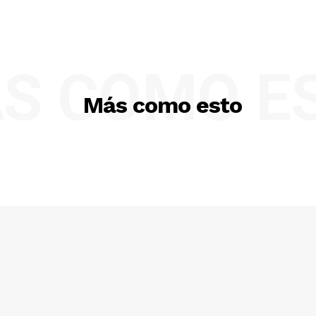
S COMO E
Más como esto