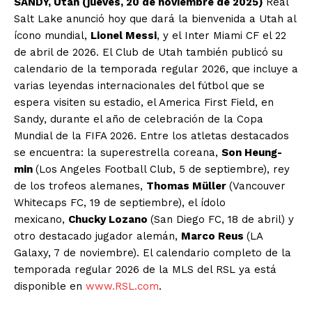
SANDY, Utah (jueves, 20 de noviembre de 2025)
Real
Salt Lake anunció hoy que dará la bienvenida a Utah al
ícono mundial,
Lionel Messi
, y el
Inter Miami CF el 22
de abril de 2026. El Club de Utah también publicó su
calendario de la temporada regular 2026, que incluye a
varias leyendas internacionales del fútbol que se
espera visiten su estadio, el America First Field, en
Sandy, durante el año de celebración de la Copa
Mundial de la FIFA 2026. Entre los atletas destacados
se encuentra: la superestrella coreana,
Son Heung-
min
(Los Angeles Football Club, 5 de septiembre), rey
de los trofeos alemanes,
Thomas Müller
(Vancouver
Whitecaps FC, 19 de septiembre), el ídolo
mexicano,
Chucky Lozano
(San Diego FC, 18 de abril) y
otro destacado jugador alemán,
Marco Reus
(LA
Galaxy, 7 de noviembre). El calendario completo de la
temporada regular 2026 de la MLS del RSL ya está
disponible en
www.RSL.com
.