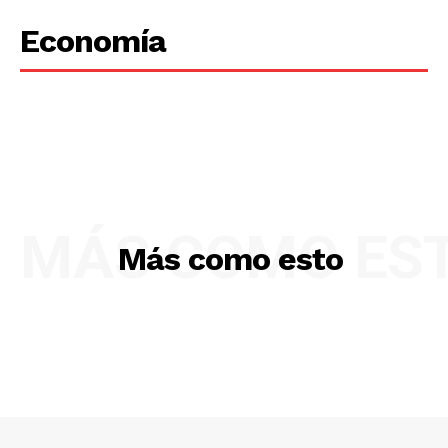
Economía
MÁS COMO ES
Más como esto