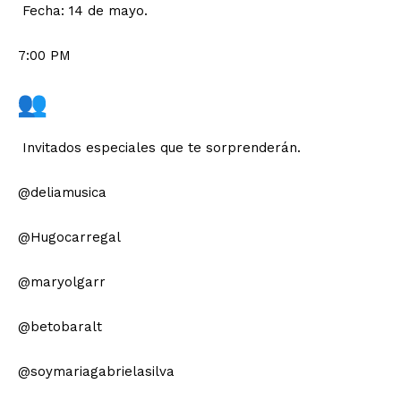
Fecha: 14 de mayo.
7:00 PM
Invitados especiales que te sorprenderán.
@deliamusica
@Hugocarregal
@maryolgarr
@betobaralt
@soymariagabrielasilva